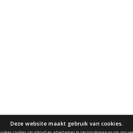
Blijf op de hoogte
O
LinkedIn
P
Instagram
B
YouTube
c
A
P
C
Deze website maakt gebruik van cookies.
ruiken cookies om inhoud en advertenties te personaliseren en om ons ver