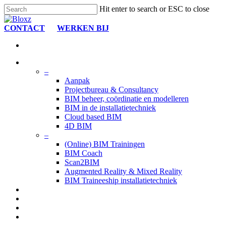
Skip
Hit enter to search or ESC to close
to
Close
main
Search
CONTACT
WERKEN BIJ
content
search
Menu
search
Menu
Wat wij doen
–
Aanpak
Projectbureau & Consultancy
BIM beheer, coördinatie en modelleren
BIM in de installatietechniek
Cloud based BIM
4D BIM
–
(Online) BIM Trainingen
BIM Coach
Scan2BIM
Augmented Reality & Mixed Reality
BIM Traineeship installatietechniek
Projecten
over BLOXZ
BIM Academy
Nieuws