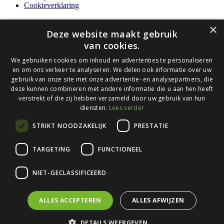
Cookieverklaring
×
Deze website maakt gebruik
© 2026 Bloxz.
van cookies.
Close
Contact
Werken bij
We gebruiken cookies om inhoud en advertenties te personaliseren
Menu
en om ons verkeer te analyseren. We delen ook informatie over uw
Wat wij doen
gebruik van onze site met onze advertentie- en analysepartners, die
–
deze kunnen combineren met andere informatie die u aan hen heeft
Aanpak
verstrekt of die zij hebben verzameld door uw gebruik van hun
Projectbureau & Consultancy
diensten.
Lees verder
BIM beheer, coördinatie en modelleren
BIM in de installatietechniek
STRIKT NOODZAKELIJK
PRESTATIE
Cloud based BIM
4D BIM
–
TARGETING
FUNCTIONEEL
(Online) BIM Trainingen
BIM Coach
Scan2BIM
NIET-GECLASSIFICEERD
Augmented Reality & Mixed Reality
BIM Traineeship installatietechniek
Projecten
ALLES ACCEPTEREN
ALLES AFWIJZEN
over BLOXZ
BIM Academy
DETAILS WEERGEVEN