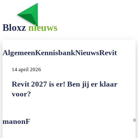
Bloxz
nieuws
Revit
Algemeen
Kennisbank
Nieuws
Revit
2027
is
14 april 2026
er!
Revit 2027 is er! Ben jij er klaar
Ben
voor?
jij
er
klaar
manonF
voor?
0