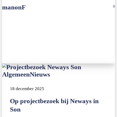
manonF
0
Op
Algemeen
Nieuws
projectbezoek
bij
18 december 2025
Neways
Op projectbezoek bij Neways in
in
Son
Son