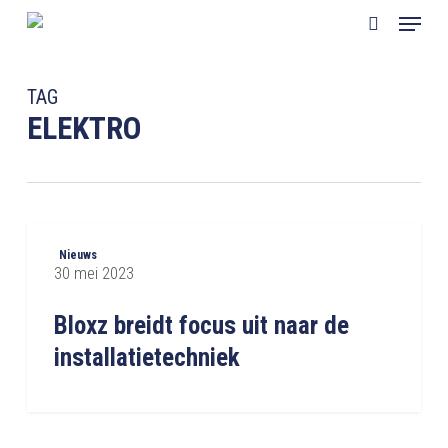
Skip
Menu
to
search
main
content
TAG
ELEKTRO
Bloxz
Nieuws
breidt
30 mei 2023
focus
uit
Bloxz breidt focus uit naar de
naar
installatietechniek
de
installatietechniek