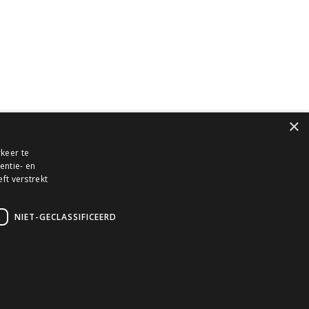
onsultancy en training
lgemene Voorwaarden
rivacy Statement
ookieverklaring
×
keer te
entie- en
ft verstrekt
r
NIET-GECLASSIFICEERD