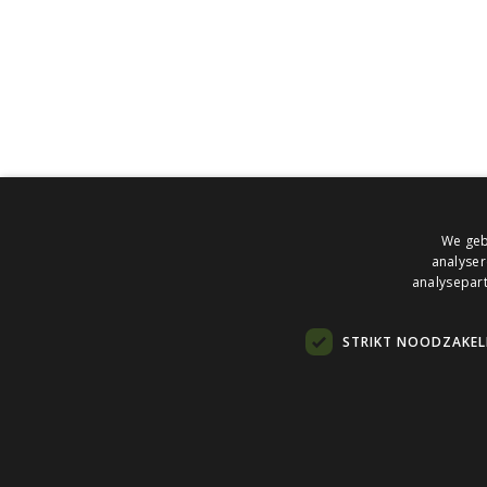
Fellenoord 202
5611 ZC Eindhoven
T
+31 40 7820210
Bloxz B.V. Vianen
Havenweg 24
4131 NM Vianen
Bloxz B.V. Assen
We geb
Collardslaan 25
analyser
analysepart
9401 GX Assen
STRIKT NOODZAKELI
© 2026 Bloxz.