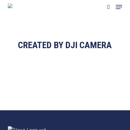
Skip
Menu
to
search
main
content
CREATED BY DJI CAMERA