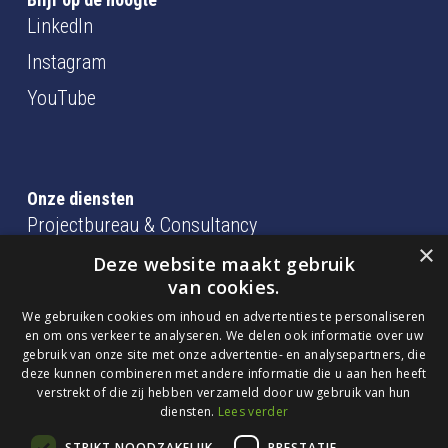
LinkedIn
Instagram
YouTube
Onze diensten
Projectbureau & Consultancy
×
BIM beheer, coördinatie en modelleren
Deze website maakt gebruik
van cookies.
consultancy en training
We gebruiken cookies om inhoud en advertenties te personaliseren
en om ons verkeer te analyseren. We delen ook informatie over uw
gebruik van onze site met onze advertentie- en analysepartners, die
Algemene Voorwaarden
deze kunnen combineren met andere informatie die u aan hen heeft
Privacy Statement
verstrekt of die zij hebben verzameld door uw gebruik van hun
diensten.
Lees verder
Cookieverklaring
STRIKT NOODZAKELIJK
PRESTATIE