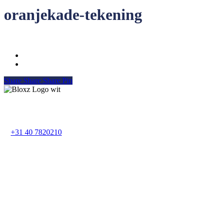
oranjekade-tekening
Share
Share
Share
Pin
Bloxz B.V. Eindhoven
Fellenoord 202
5611 ZC Eindhoven
T
+31 40 7820210
Bloxz B.V. Vianen
Havenweg 24
4131 NM Vianen
Bloxz B.V. Assen
Collardslaan 25
9401 GX Assen