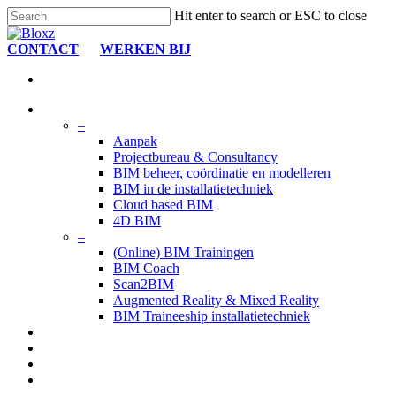
Skip
Hit enter to search or ESC to close
to
Close
main
Search
CONTACT
WERKEN BIJ
content
search
Menu
search
Menu
Wat wij doen
–
Aanpak
Projectbureau & Consultancy
BIM beheer, coördinatie en modelleren
BIM in de installatietechniek
Cloud based BIM
4D BIM
–
(Online) BIM Trainingen
BIM Coach
Scan2BIM
Augmented Reality & Mixed Reality
BIM Traineeship installatietechniek
Projecten
over BLOXZ
BIM Academy
Nieuws