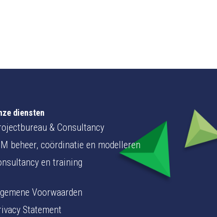
nze diensten
rojectbureau & Consultancy
IM beheer, coördinatie en modelleren
onsultancy en training
lgemene Voorwaarden
rivacy Statement