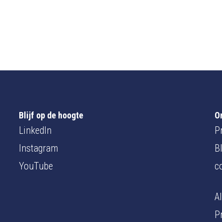
Blijf op de hoogte
O
LinkedIn
P
Instagram
B
YouTube
c
A
P