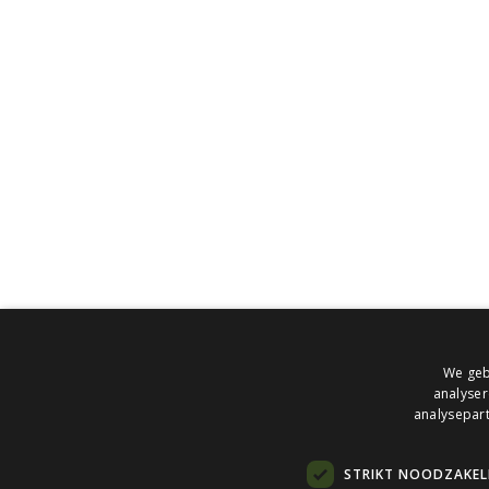
Bloxz B.V. Eindhoven
Fellenoord 202
5611 ZC Eindhoven
T
+31 40 7820210
Bloxz B.V. Vianen
Havenweg 24
4131 NM Vianen
Bloxz B.V. Assen
We geb
Collardslaan 25
analyser
analysepart
9401 GX Assen
STRIKT NOODZAKELI