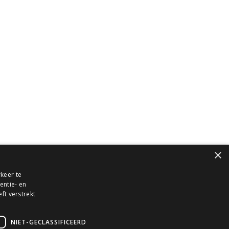
nze diensten
rojectbureau & Consultancy
IM beheer, coördinatie en modelleren
onsultancy en training
lgemene Voorwaarden
rivacy Statement
ookieverklaring
×
keer te
entie- en
ft verstrekt
r
NIET-GECLASSIFICEERD