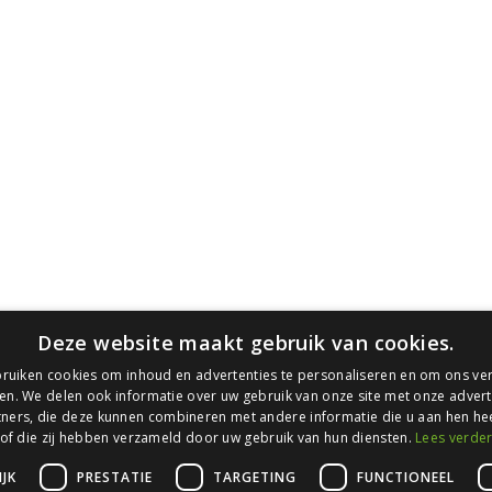
Blijf op de hoogte
O
LinkedIn
P
Instagram
B
YouTube
c
A
P
C
Deze website maakt gebruik van cookies.
ruiken cookies om inhoud en advertenties te personaliseren en om ons ver
en. We delen ook informatie over uw gebruik van onze site met onze advert
ners, die deze kunnen combineren met andere informatie die u aan hen hee
of die zij hebben verzameld door uw gebruik van hun diensten.
Lees verde
JK
PRESTATIE
TARGETING
FUNCTIONEEL